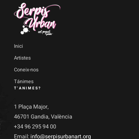
Inici
Artistes
Coneix-nos
Tánimes
T’ANIMES?
1 Plaça Major,
46701 Gandia, València
+34 96 295 94 00
Email:
info@serpisurbanart.org